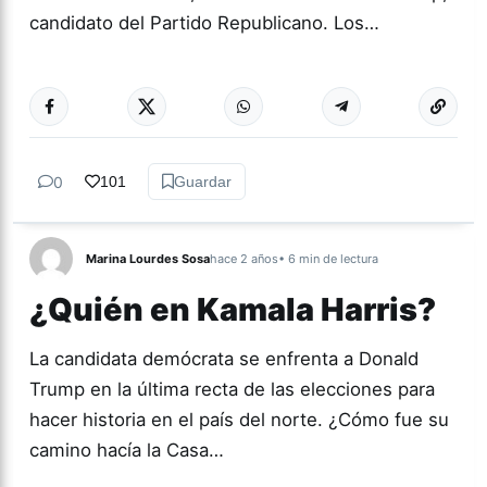
candidato del Partido Republicano. Los…
Más acc
ACTUALIDAD
0
101
Guardar
Marina Lourdes Sosa
hace 2 años
• 6 min de lectura
¿Quién en Kamala Harris?
La candidata demócrata se enfrenta a Donald
Trump en la última recta de las elecciones para
hacer historia en el país del norte. ¿Cómo fue su
camino hacía la Casa…