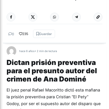
Más acc
GÉNERO Y
DIVERSIDAD
0
235
Guardar
hace 6 años
• 2 min de lectura
Dictan prisión preventiva
para el presunto autor del
crimen de Ana Dominé
El juez penal Rafael Macoritto dictó esta mañana
la prisión preventiva para Cristian “El Pety”
Godoy, por ser el supuesto autor del disparo que