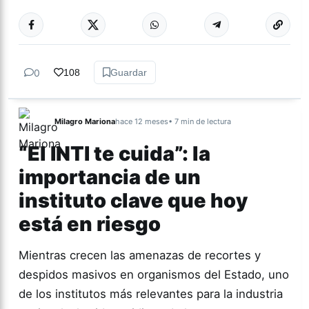
Más acc
ACTUALIDAD
0
108
Guardar
Milagro Mariona
hace 12 meses
• 7 min de lectura
“El INTI te cuida”: la
importancia de un
instituto clave que hoy
está en riesgo
Mientras crecen las amenazas de recortes y
despidos masivos en organismos del Estado, uno
de los institutos más relevantes para la industria