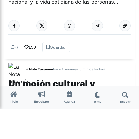
nacional y la vida cotidiana de las personas…
Más acc
ACTUALIDAD
0
190
Guardar
La Nota Tucumán
hace 1 semana
• 5 min de lectura
Un mojón cultural y
espiritual de Nuestra
Tierra
Inicio
En debate
Agenda
Tema
Buscar
Por Lourdes Albornoz El sábado 25 de julio se
presentó la película Nuestra Tierra en territorio
diaguita de Indio Colalao, en un evento