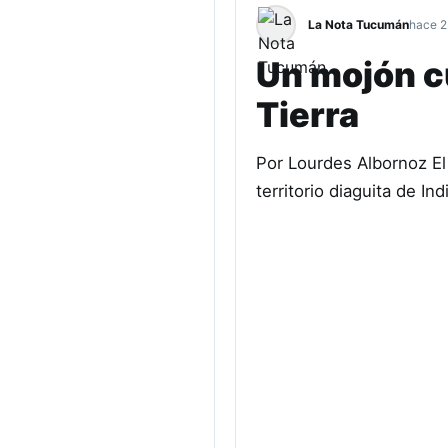
La Nota Tucumán
hace 2
Un mojón cu
Tierra
Por Lourdes Albornoz El 
territorio diaguita de I