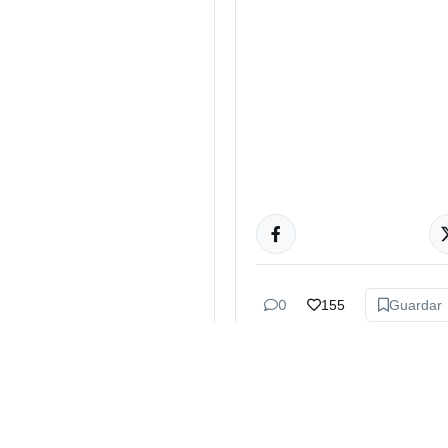
CULTURA
0
155
Guardar
Bruno Bazán
hace 2 sem
Cazzu tien