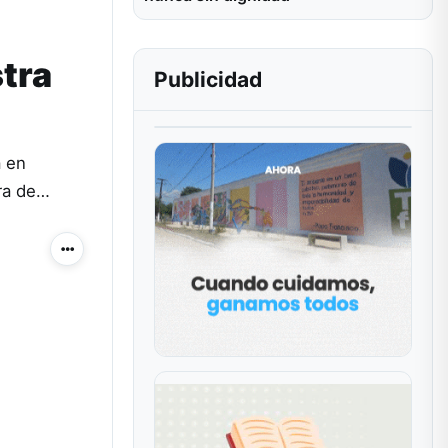
stra
Publicidad
a en
ura de…
Más acciones