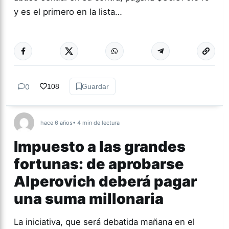
y es el primero en la lista…
Más acc
ACTUALIDAD
0
108
Guardar
hace 6 años
• 4 min de lectura
Impuesto a las grandes
fortunas: de aprobarse
Alperovich deberá pagar
una suma millonaria
La iniciativa, que será debatida mañana en el