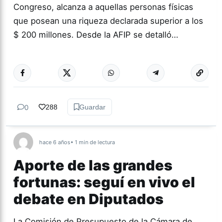
Congreso, alcanza a aquellas personas físicas
que posean una riqueza declarada superior a los
$ 200 millones. Desde la AFIP se detalló…
Más acc
NACIONALES
0
288
Guardar
hace 6 años
• 1 min de lectura
Aporte de las grandes
fortunas: seguí en vivo el
debate en Diputados
La Comisión de Presupuesto de la Cámara de