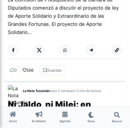
Diputados comenzó a discutir el proyecto de ley
de Aporte Solidario y Extraordinario de las
Grandes Fortunas. El proyecto de Aporte
Solidario…
0
166
Guardar
La Nota Tucumán
hace 2 semanas
• 5 min de lectura
Ni Jaldo, ni Milei: en
Tucumán hay un
electorado al que nadie
Inicio
En debate
Agenda
Tema
Buscar