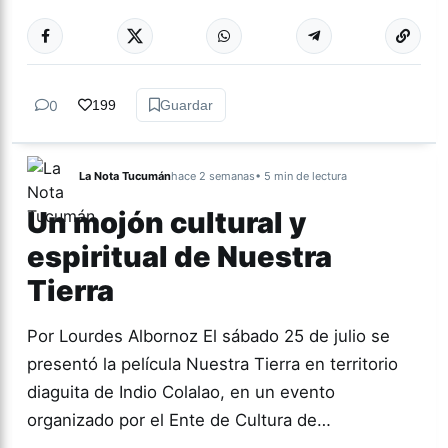
Más acc
ACTUALIDAD
0
199
Guardar
La Nota Tucumán
hace 2 semanas
• 5 min de lectura
Un mojón cultural y
espiritual de Nuestra
Tierra
Por Lourdes Albornoz El sábado 25 de julio se
presentó la película Nuestra Tierra en territorio
diaguita de Indio Colalao, en un evento
organizado por el Ente de Cultura de…