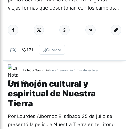
viejas formas que desentonan con los cambios…
Más acc
CULTURA
0
171
Guardar
La Nota Tucumán
hace 1 semana
• 5 min de lectura
Un mojón cultural y
espiritual de Nuestra
Tierra
Por Lourdes Albornoz El sábado 25 de julio se
presentó la película Nuestra Tierra en territorio