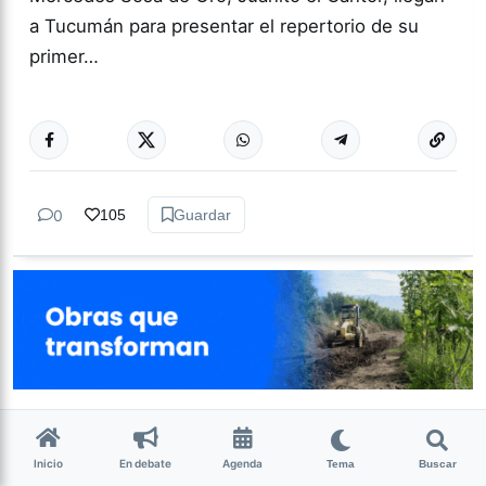
a Tucumán para presentar el repertorio de su
primer…
Más acc
CULTURA
0
105
Guardar
Inicio
En debate
Agenda
Tema
Buscar