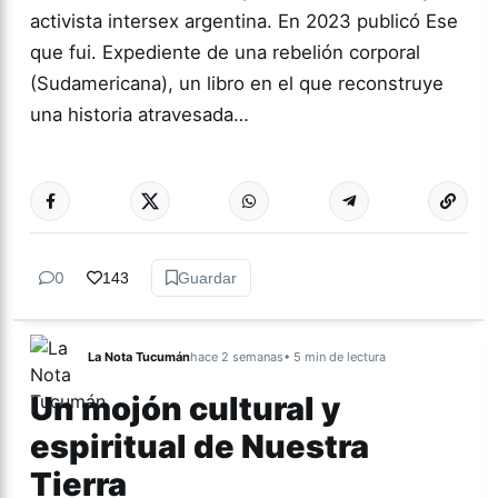
activista intersex argentina. En 2023 publicó Ese
que fui. Expediente de una rebelión corporal
(Sudamericana), un libro en el que reconstruye
una historia atravesada…
Más acc
GÉNERO Y
DIVERSIDAD
0
143
Guardar
La Nota Tucumán
hace 2 semanas
• 5 min de lectura
Un mojón cultural y
espiritual de Nuestra
Tierra