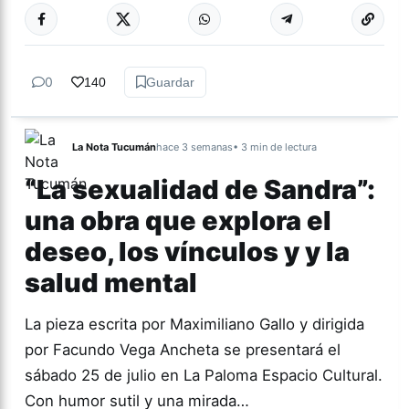
Más acc
DEPORTES
0
140
Guardar
La Nota Tucumán
hace 3 semanas
• 3 min de lectura
“La sexualidad de Sandra”:
una obra que explora el
deseo, los vínculos y y la
salud mental
La pieza escrita por Maximiliano Gallo y dirigida
por Facundo Vega Ancheta se presentará el
sábado 25 de julio en La Paloma Espacio Cultural.
Con humor sutil y una mirada…