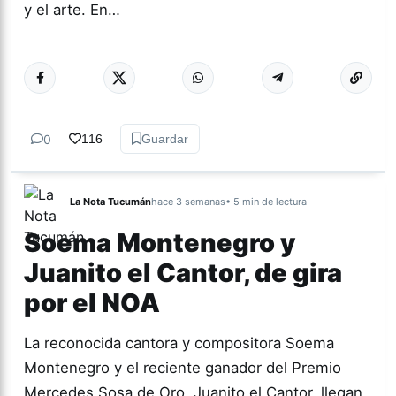
y el arte. En…
Más acc
GÉNERO Y
DIVERSIDAD
0
116
Guardar
La Nota Tucumán
hace 3 semanas
• 5 min de lectura
Soema Montenegro y
Juanito el Cantor, de gira
por el NOA
La reconocida cantora y compositora Soema
Montenegro y el reciente ganador del Premio
Mercedes Sosa de Oro, Juanito el Cantor, llegan