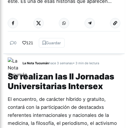
este. Es una de esas historias que aparecen…
Más acc
ACTUALIDAD
0
121
Guardar
La Nota Tucumán
hace 3 semanas
• 3 min de lectura
Se realizan las II Jornadas
Universitarias Intersex
El encuentro, de carácter híbrido y gratuito,
contará con la participación de destacadxs
referentes internacionales y nacionales de la
medicina, la filosofía, el periodismo, el activismo