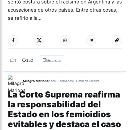
sentó postura sobre el racismo en Argentina y las
acusaciones de otros países. Entre otras cosas,
se refirió a la…
Más acc
ACTUALIDAD
1
152
Guardar
Milagro Mariona
hace 3 semanas
• 4 min de lectura
La Corte Suprema reafirma
la responsabilidad del
Estado en los femicidios
evitables y destaca el caso