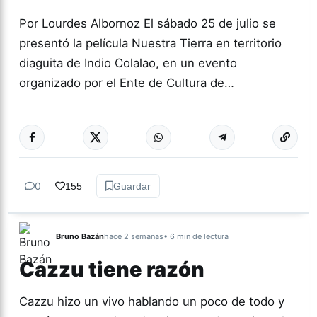
Por Lourdes Albornoz El sábado 25 de julio se
presentó la película Nuestra Tierra en territorio
diaguita de Indio Colalao, en un evento
organizado por el Ente de Cultura de…
Más acc
CULTURA
0
155
Guardar
Bruno Bazán
hace 2 semanas
• 6 min de lectura
Cazzu tiene razón
Cazzu hizo un vivo hablando un poco de todo y