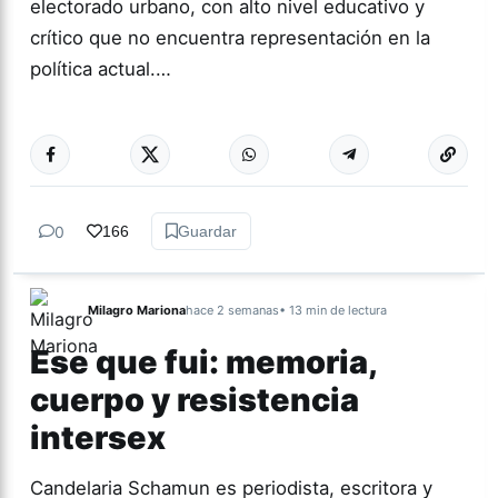
electorado urbano, con alto nivel educativo y
crítico que no encuentra representación en la
política actual.…
Más acc
POLÍTICA
0
166
Guardar
Milagro Mariona
hace 2 semanas
• 13 min de lectura
Ese que fui: memoria,
cuerpo y resistencia
intersex
Candelaria Schamun es periodista, escritora y