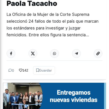
Paola Tacacho
La Oficina de la Mujer de la Corte Suprema
seleccionó 24 fallos de todo el país que marcan
los estándares para investigar y juzgar
femicidios. Entre ellos figura la sentencia…
Más acc
GÉNERO Y
DIVERSIDAD
0
142
Guardar