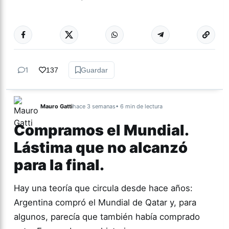
Más acc
TEATRO
1
137
Guardar
Mauro Gatti
hace 3 semanas
• 6 min de lectura
Compramos el Mundial.
Lástima que no alcanzó
para la final.
Hay una teoría que circula desde hace años:
Argentina compró el Mundial de Qatar y, para
algunos, parecía que también había comprado