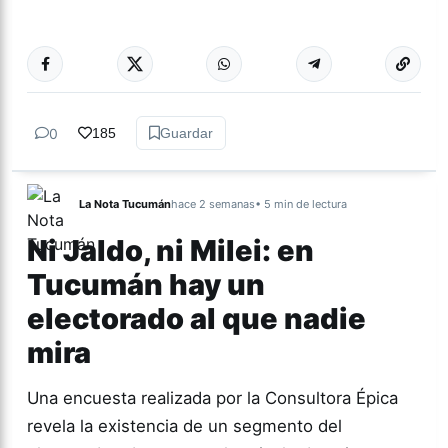
Más acc
CULTURA
0
185
Guardar
La Nota Tucumán
hace 2 semanas
• 5 min de lectura
Ni Jaldo, ni Milei: en
Tucumán hay un
electorado al que nadie
mira
Una encuesta realizada por la Consultora Épica
revela la existencia de un segmento del