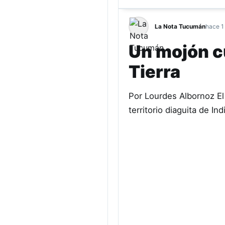
La Nota Tucumán
hace 1
Un mojón cu
Tierra
Por Lourdes Albornoz El 
territorio diaguita de I