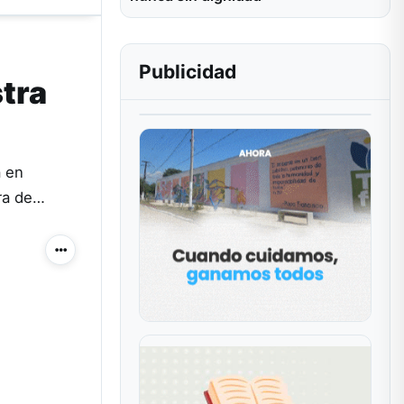
Publicidad
stra
a en
ura de…
Más acciones