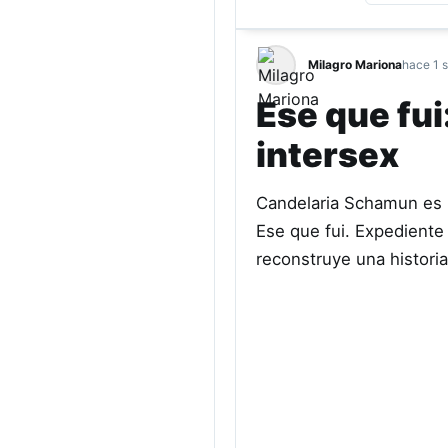
Milagro Mariona
hace 1 
Ese que fui
intersex
Candelaria Schamun es pe
Ese que fui. Expediente 
reconstruye una histori