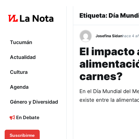
Etiqueta:
Día Mundi
Josefina Sidan
hace 4 a
Tucumán
El impacto
Actualidad
alimentació
Cultura
carnes?
Agenda
En el Día Mundial del M
existe entre la aliment
Género y Diversidad
En Debate
Suscribirme