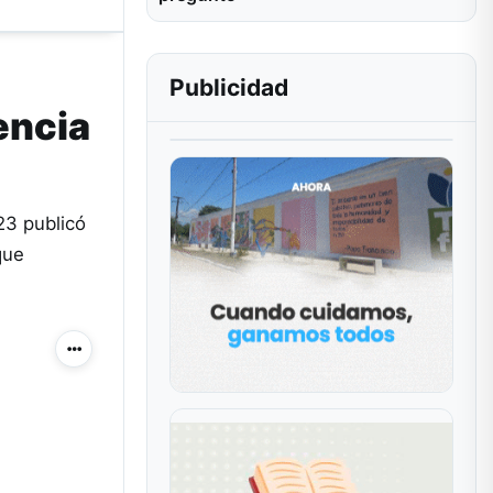
Publicidad
encia
23 publicó
que
Más acciones