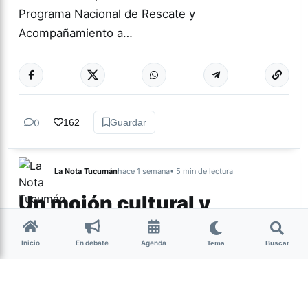
Programa Nacional de Rescate y
Acompañamiento a…
0
162
Guardar
La Nota Tucumán
hace 1 semana
• 5 min de lectura
Un mojón cultural y
espiritual de Nuestra
Tierra
Inicio
En debate
Agenda
Tema
Buscar
Por Lourdes Albornoz El sábado 25 de julio se
presentó la película Nuestra Tierra en territorio