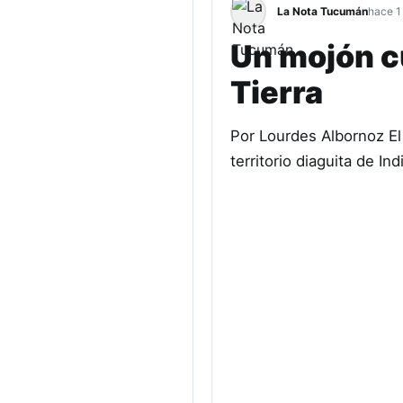
La Nota Tucumán
hace 1
Un mojón cu
Tierra
Por Lourdes Albornoz El 
territorio diaguita de I