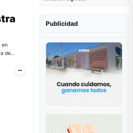
stra
Publicidad
a en
ura de…
Más acciones