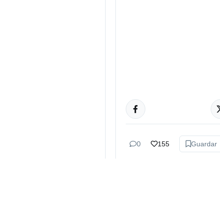
CULTURA
0
155
Guardar
Bruno Bazán
hace 2 sem
Cazzu tien