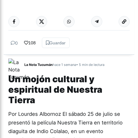
Más acc
ARTES
0
108
Guardar
La Nota Tucumán
hace 1 semana
• 5 min de lectura
Un mojón cultural y
espiritual de Nuestra
Tierra
Por Lourdes Albornoz El sábado 25 de julio se
presentó la película Nuestra Tierra en territorio
diaguita de Indio Colalao, en un evento