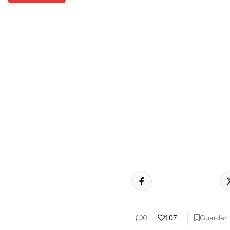
TUCUMÁN
0
107
Guardar