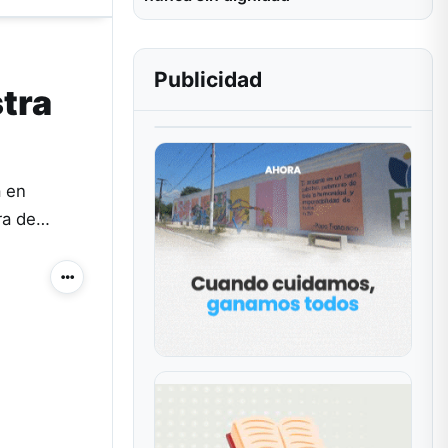
Publicidad
stra
a en
ura de…
Más acciones