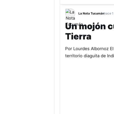
La Nota Tucumán
hace 1
Un mojón cu
Tierra
Por Lourdes Albornoz El 
territorio diaguita de I