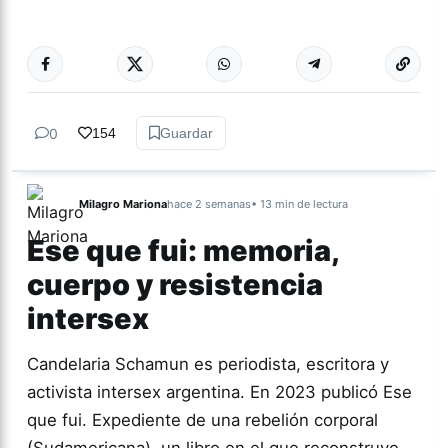
Más acc
TUCUMÁN
0
154
Guardar
Milagro Mariona
hace 2 semanas
• 13 min de lectura
Ese que fui: memoria,
cuerpo y resistencia
intersex
Candelaria Schamun es periodista, escritora y
activista intersex argentina. En 2023 publicó Ese
que fui. Expediente de una rebelión corporal