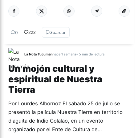
Más acc
CULTURA
0
222
Guardar
La Nota Tucumán
hace 1 semana
• 5 min de lectura
Un mojón cultural y
espiritual de Nuestra
Tierra
Por Lourdes Albornoz El sábado 25 de julio se
presentó la película Nuestra Tierra en territorio
diaguita de Indio Colalao, en un evento
organizado por el Ente de Cultura de…