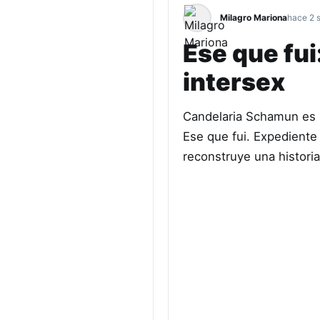
Milagro Mariona
hace 2 
Ese que fui
intersex
Candelaria Schamun es pe
Ese que fui. Expediente 
reconstruye una histori