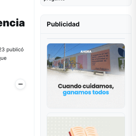
encia
Publicidad
23 publicó
que
Más acciones