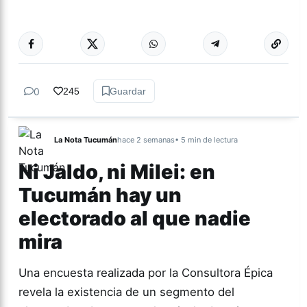
Más acc
CULTURA
0
245
Guardar
La Nota Tucumán
hace 2 semanas
• 5 min de lectura
Ni Jaldo, ni Milei: en
Tucumán hay un
electorado al que nadie
mira
Una encuesta realizada por la Consultora Épica
revela la existencia de un segmento del