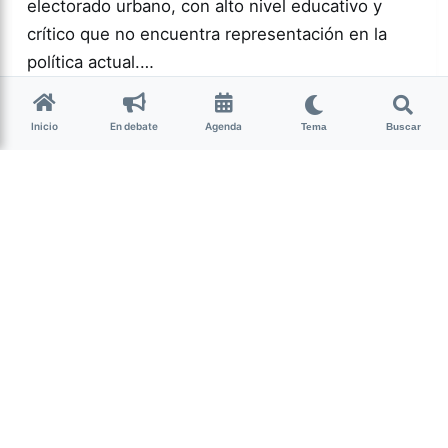
electorado urbano, con alto nivel educativo y
crítico que no encuentra representación en la
política actual.…
Más acc
POLÍTICA
Inicio
En debate
Agenda
Tema
Buscar
0
166
Guardar
Milagro Mariona
hace 2 semanas
• 13 min de lectura
Ese que fui: memoria,
cuerpo y resistencia
intersex
Candelaria Schamun es periodista, escritora y