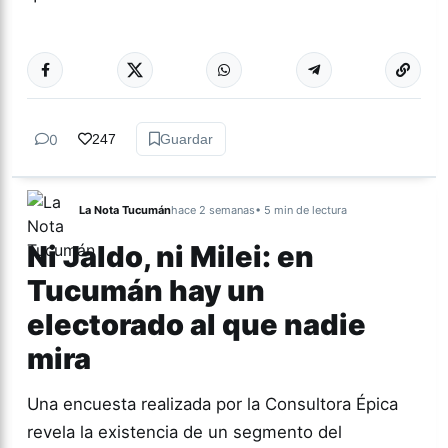
Más acc
CINE
0
247
Guardar
La Nota Tucumán
hace 2 semanas
• 5 min de lectura
Ni Jaldo, ni Milei: en
Tucumán hay un
electorado al que nadie
mira
Una encuesta realizada por la Consultora Épica
revela la existencia de un segmento del