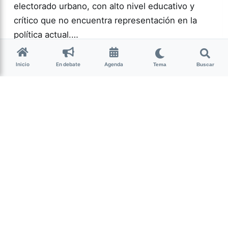
electorado urbano, con alto nivel educativo y
crítico que no encuentra representación en la
política actual.…
Inicio
En debate
Agenda
Tema
Buscar
Más acc
POLÍTICA
0
166
Guardar
Milagro Mariona
hace 2 semanas
• 13 min de lectura
Ese que fui: memoria,
cuerpo y resistencia
intersex
Candelaria Schamun es periodista, escritora y