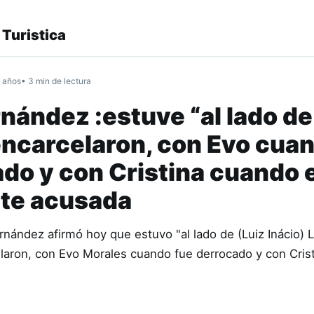
 Turistica
 años
• 3 min de lectura
nández :estuve “al lado de
encarcelaron, con Evo cua
ado y con Cristina cuando 
te acusada
rnández afirmó hoy que estuvo "al lado de (Luiz Inácio) L
elaron, con Evo Morales cuando fue derrocado y con Cris