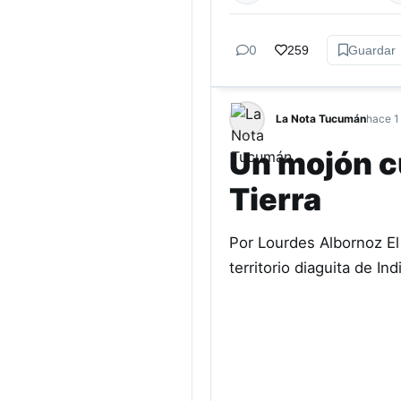
0
259
Guardar
La Nota Tucumán
hace 1
Un mojón cu
Tierra
Por Lourdes Albornoz El 
territorio diaguita de I