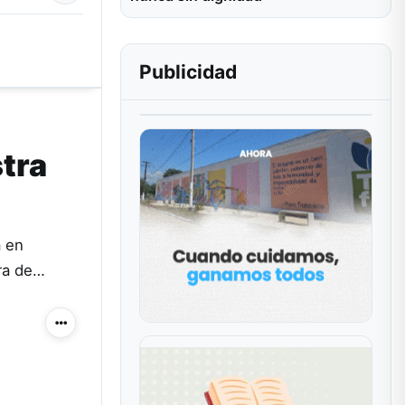
Publicidad
stra
a en
ura de…
Más acciones