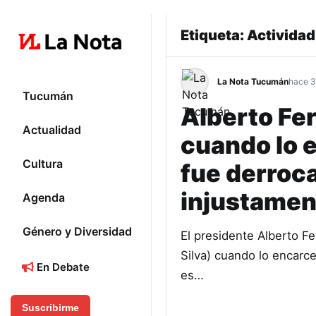
Etiqueta:
Actividad
La Nota Tucumán
hace 3
Tucumán
Alberto Fer
Actualidad
cuando lo 
Cultura
fue derroc
injustamen
Agenda
Género y Diversidad
El presidente Alberto Fe
Silva) cuando lo encarc
En Debate
es…
Suscribirme