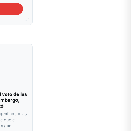
l voto de las
 embargo,
tó
gentinos y las
e que el
o es un…