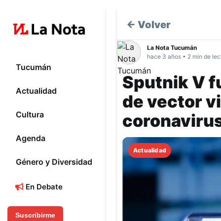
← Volver
La Nota Tucumán
hace 3 años • 2 min de lec
Tucumán
Sputnik V f
Actualidad
de vector vi
Cultura
coronaviru
Agenda
Actualidad
Género y Diversidad
En Debate
Suscribirme