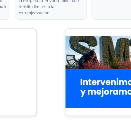
a
la Propiedad Privada” elimina o
rada
debilita límites a la
extranjerización,…