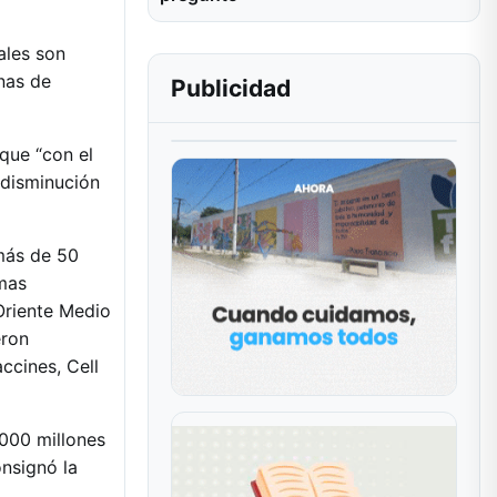
ales son
nas de
Publicidad
que “con el
 disminución
 más de 50
amas
Oriente Medio
eron
ccines, Cell
.000 millones
nsignó la