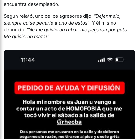
encuentra desempleado.
Según relató, uno de los agresores dijo:
“Déjenmelo,
siempre quise pegarle a uno de estos”
. Y él mismo
denunció:
“No me quisieron robar, me pegaron por puto.
Me quisieron matar”
.