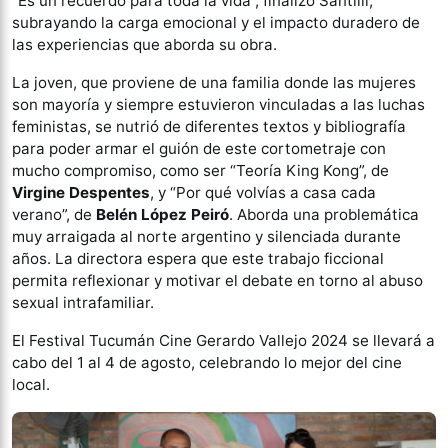
“Es un recuerdo para toda la vida”, finalizó Santilli,
subrayando la carga emocional y el impacto duradero de
las experiencias que aborda su obra.
La joven, que proviene de una familia donde las mujeres
son mayoría y siempre estuvieron vinculadas a las luchas
feministas, se nutrió de diferentes textos y bibliografía
para poder armar el guión de este cortometraje con
mucho compromiso, como ser “Teoría King Kong”, de
Virgine Despentes
, y “Por qué volvías a casa cada
verano”, de
Belén López Peiró
. Aborda una problemática
muy arraigada al norte argentino y silenciada durante
años. La directora espera que este trabajo ficcional
permita reflexionar y motivar el debate en torno al abuso
sexual intrafamiliar.
El Festival Tucumán Cine Gerardo Vallejo 2024 se llevará a
cabo del 1 al 4 de agosto, celebrando lo mejor del cine
local.