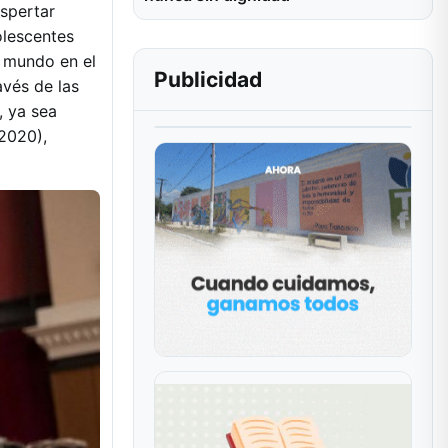
espertar
olescentes
l mundo en el
Publicidad
avés de las
, ya sea
 2020),