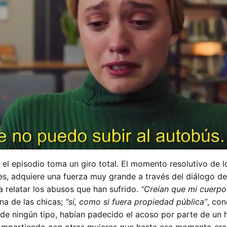
el episodio toma un giro total. El momento resolutivo de l
es, adquiere una fuerza muy grande a través del diálogo de
a relatar los abusos que han sufrido.
“Creían que mi cuerpo
una de las chicas;
“sí, como si fuera propiedad pública”
, con
 de ningún tipo, habían padecido el acoso por parte de un 