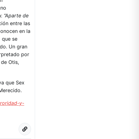
n
 no
a:
“Aparte de
ción entre las
conocen en la
o que se
ado. Un gran
erpretado por
 de Otis,
ya que Sex
 Merecido.
roridad-y-