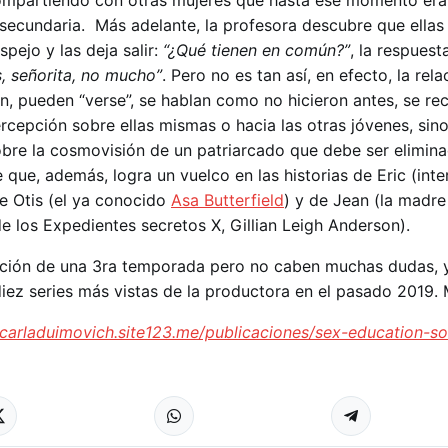
compartiendo con otras mujeres que hasta ese momento era
e secundaria. Más adelante, la profesora descubre que ellas
spejo y las deja salir:
“¿Qué tienen en común?”
, la respuest
, señorita, no mucho”
. Pero no es tan así, en efecto, la rela
n, pueden “verse”, se hablan como no hicieron antes, se re
rcepción sobre ellas mismas o hacia las otras jóvenes, sin
obre la cosmovisión de un patriarcado que debe ser elimin
e que, además, logra un vuelco en las historias de Eric (int
de Otis (el ya conocido
Asa Butterfield
) y de Jean (la madre
de los Expedientes secretos X, Gillian Leigh Anderson).
ción de una 3ra temporada pero no caben muchas dudas, 
diez series más vistas de la productora en el pasado 2019.
/carladuimovich.site123.me/publicaciones/sex-education-so