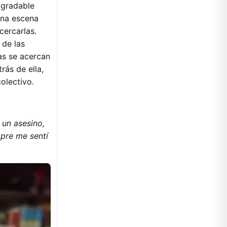
agradable
una escena
cercarlas.
 de las
as se acercan
rás de ella,
olectivo.
 un asesino,
mpre me sentí