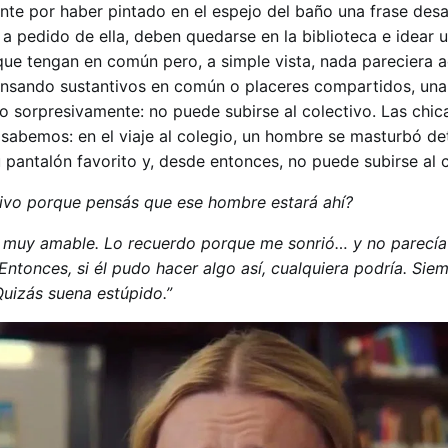
te por haber pintado en el espejo del baño una frase des
 a pedido de ella, deben quedarse en la biblioteca e idear 
 que tengan en común pero, a simple vista, nada pareciera a
nsando sustantivos en común o placeres compartidos, una
 sorpresivamente: no puede subirse al colectivo. Las chic
 sabemos: en el viaje al colegio, un hombre se masturbó det
antalón favorito y, desde entonces, no puede subirse al c
tivo porque pensás que ese hombre estará ahí?
o muy amable. Lo recuerdo porque me sonrió… y no parecía
ntonces, si él pudo hacer algo así, cualquiera podría. Sie
Quizás suena estúpido.”