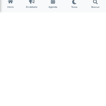
mando yo”
Inicio
En debate
Agenda
Tema
Buscar
Netflix publicó en las redes sociales un
adelanto de la última entrega de la serie
House of Cards
que ya no tendrá a
Kevin Spacey entre los protagonistas
tras las denuncias por acoso sexual.
(más…)
Abrir Debate
Inicia una discusión sobre esta noticia