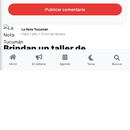
La Nota Tucumán
hace 1 año • 3 min de lectura
Brindan un taller de
Entrenamiento Actoral
Inicio
En debate
Agenda
Frente a Cámara
Tema
Buscar
Cultura