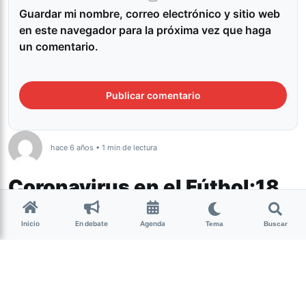
Guardar mi nombre, correo electrónico y sitio web
en este navegador para la próxima vez que haga
un comentario.
hace 6 años • 1 min de lectura
Coronavirus en el Fútbol:18
jugadores de Boca padecen
Inicio
En debate
Agenda
Tema
Buscar
COVID-19
Deportes
Durante la noche del viernes 28 de agosto se
detectaron síntomas compatibles con Covid 19