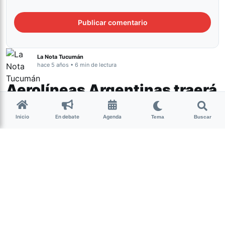
La Nota Tucumán
hace 5 años • 6 min de lectura
Aerolíneas Argentinas traerá
un millón de dosis de la
Inicio
En debate
Agenda
vacuna Sinopharm desde
Tema
Buscar
China
Actualidad