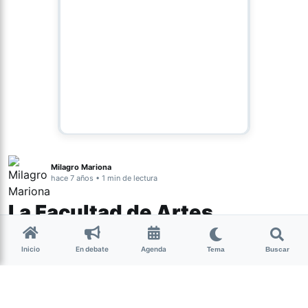
Milagro Mariona
hace 7 años • 1 min de lectura
La Facultad de Artes
brindará un Seminario de
Inicio
En debate
Agenda
“Experiencia en danza e
Tema
Buscar
improvisación”