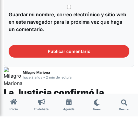
Guardar mi nombre, correo electrónico y sitio web
en este navegador para la próxima vez que haga
un comentario.
Milagro Mariona
hace 2 años • 2 min de lectura
La Justicia confirmó la
sentencia por abuso sexual
Inicio
En debate
Agenda
contra José Orellana
Tema
Buscar
Género y Diversidad