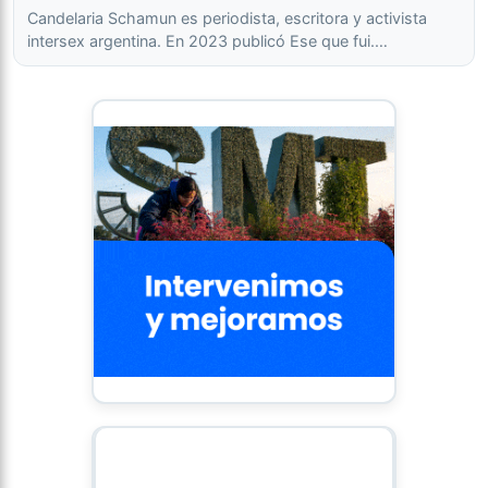
Candelaria Schamun es periodista, escritora y activista
intersex argentina. En 2023 publicó Ese que fui.…