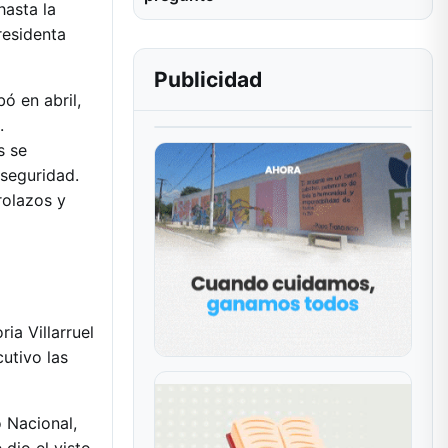
hasta la
residenta
Publicidad
bó en abril,
.
s se
 seguridad.
rolazos y
ia Villarruel
utivo las
 Nacional,
 dio el visto