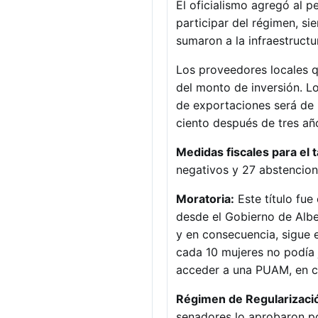
El oficialismo agregó al p
participar del régimen, s
sumaron a la infraestructur
Los proveedores locales q
del monto de inversión. L
de exportaciones será de u
ciento después de tres año
Medidas fiscales para el 
negativos y 27 abstencione
Moratoria:
Este título fue
desde el Gobierno de Alber
y en consecuencia, sigue e
cada 10 mujeres no podía 
acceder a una PUAM, en c
Régimen de Regularizació
senadores lo aprobaron p