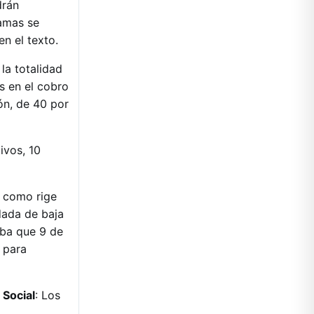
drán
ramas se
en el texto.
la totalidad
s en el cobro
ón, de 40 por
ivos, 10
l como rige
 dada de baja
aba que 9 de
 para
 Social
: Los