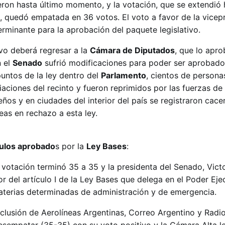
ron hasta último momento, y la votación, que se extendió 
 quedó empatada en 36 votos. El voto a favor de la vicep
rminante para la aprobación del paquete legislativo.
ivo deberá regresar a la
Cámara de Diputados
, que lo apro
n el
Senado
sufrió modificaciones para poder ser aprobado
puntos de la ley dentro del
Parlamento
, cientos de persona
aciones del recinto y fueron reprimidos por las fuerzas de
eños y en ciudades del interior del país se registraron cace
as en rechazo a esta ley.
tulos aprobado
s por la
Ley Bases
:
votación terminó 35 a 35 y la presidenta del Senado, Victor
 del artículo I de la Ley Bases que delega en el Poder Ejec
aterias determinadas de administración y de emergencia.
clusión de Aerolíneas Argentinas, Correo Argentino y Radio
 desempatar (35-35) con su voto positivo y la Cámara Alta le