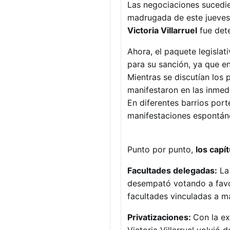
Las negociaciones sucedie
madrugada de este jueves,
Victoria Villarruel
fue dete
Ahora, el paquete legislat
para su sanción, ya que e
Mientras se discutían los 
manifestaron en las inmedi
En diferentes barrios port
manifestaciones espontáne
Punto por punto,
los capí
Facultades delegadas:
La 
desempató votando a favor
facultades vinculadas a m
Privatizaciones:
Con la ex
Victoria Villarruel volvió