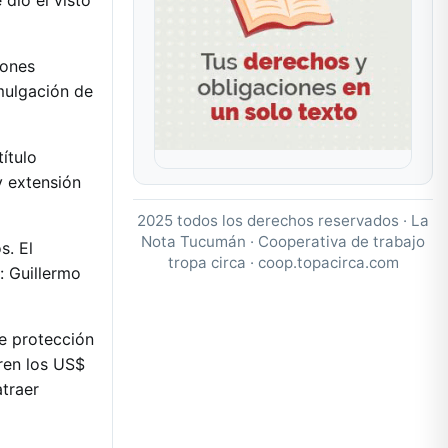
iones
omulgación de
ítulo
y extensión
2025 todos los derechos reservados · La
Nota Tucumán · Cooperativa de trabajo
s. El
tropa circa ·
coop.topacirca.com
: Guillermo
de protección
ren los US$
atraer