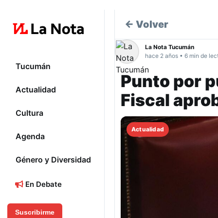
← Volver
La Nota Tucumán
hace 2 años • 6 min de lec
Tucumán
Punto por p
Actualidad
Fiscal apro
Cultura
Actualidad
Agenda
Género y Diversidad
En Debate
Suscribirme