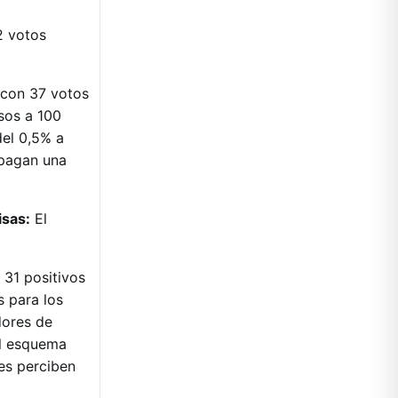
2 votos
 con 37 votos
sos a 100
del 0,5% a
 pagan una
isas:
El
 31 positivos
s para los
dores de
el esquema
es perciben