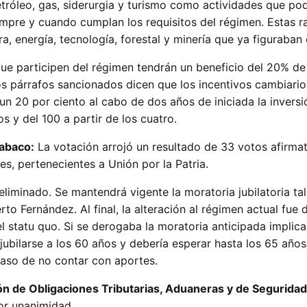
etróleo, gas, siderurgia y turismo como actividades que po
iempre y cuando cumplan los requisitos del régimen. Estas 
a, energía, tecnología, forestal y minería que ya figuraban 
ue participen del régimen tendrán un beneficio del 20% de 
os párrafos sancionados dicen que los incentivos cambiario
n 20 por ciento al cabo de dos años de iniciada la inversi
s y del 100 a partir de los cuatro.
tabaco:
La votación arrojó un resultado de 33 votos afirmat
s, pertenecientes a Unión por la Patria.
 eliminado. Se mantendrá vigente la moratoria jubilatoria ta
to Fernández. Al final, la alteración al régimen actual fue
l statu quo. Si se derogaba la moratoria anticipada implic
jubilarse a los 60 años y debería esperar hasta los 65 años
aso de no contar con aportes.
n de Obligaciones Tributarias, Aduaneras y de Seguridad
or unanimidad.