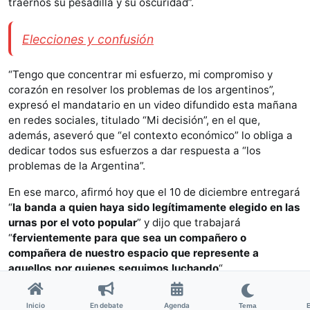
traernos su pesadilla y su oscuridad”.
Elecciones y confusión
“Tengo que concentrar mi esfuerzo, mi compromiso y
corazón en resolver los problemas de los argentinos”,
expresó el mandatario en un video difundido esta mañana
en redes sociales, titulado “Mi decisión”, en el que,
además, aseveró que “el contexto económico” lo obliga a
dedicar todos sus esfuerzos a dar respuesta a “los
problemas de la Argentina”.
En ese marco, afirmó hoy que el 10 de diciembre entregará
“
la banda a quien haya sido legítimamente elegido en las
urnas por el voto popular
” y dijo que trabajará
“
fervientemente para que sea un compañero o
compañera de nuestro espacio que represente a
aquellos por quienes seguimos luchando
“.
El video fue difundido “en las vísperas de cumplir 20 años
Inicio
En debate
Agenda
Tema
de la llegada de Néstor Kirchner al poder” que se