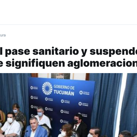
tura
l pase sanitario y suspen
e signifiquen aglomeracio