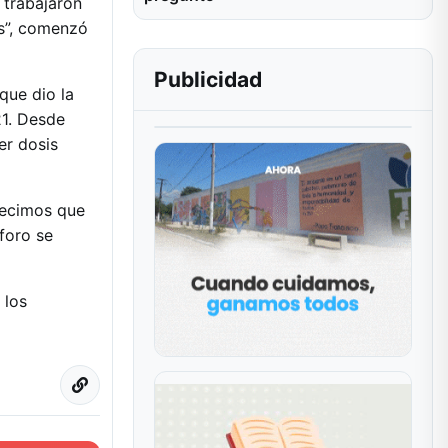
 trabajaron
s”, comenzó
Publicidad
 que dio la
21. Desde
er dosis
lecimos que
foro se
 los