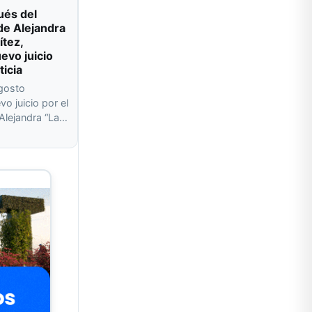
ués del
de Alejandra
ítez,
evo juicio
ticia
agosto
o juicio por el
 Alejandra “La…