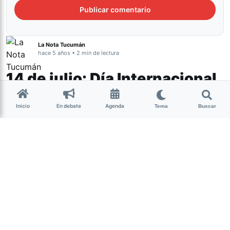
La Nota Tucumán
hace 5 años • 2 min de lectura
14 de julio: Día Internacional
de la Visibilidad No Binaria
Inicio
En debate
Agenda
Tema
Buscar
Género y Diversidad