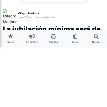
Milagro Mariona
hace 7 años • 1 min de lectura
La jubilación mínima será de
$14.067,93
Inicio
En debate
Agenda
Tema
Buscar
A través de la resolución 279/2019 de la Administración
Nacional de la Seguridad Social (Anses) publicada hoy
en el Boletín Oficial, el gobierno nacional convalidó el
haber mínimo garantizado vigente para jubilados a partir
de diciembre próximo, establecido en $ 14.067,93.
En ese marco, también se indicó que el haber máximo
vigente a partir del mes próximo será $ 103.064,23.
Además, se señaló que las bases imponibles mínima y
máxima de Ganancias quedan establecidas en la suma de
$4.893,25 y $159.028,80 respectivamente, a partir del
período devengado diciembre de 2019.