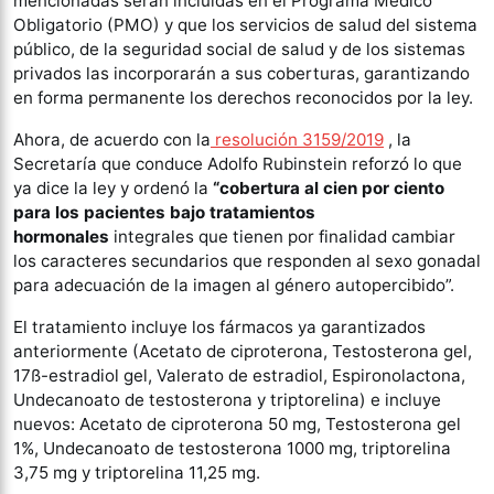
mencionadas serán incluidas en el Programa Médico
Obligatorio (PMO) y que los servicios de salud del sistema
público, de la seguridad social de salud y de los sistemas
privados las incorporarán a sus coberturas, garantizando
en forma permanente los derechos reconocidos por la ley.
Ahora, de acuerdo con la
resolución 3159/2019
, la
Secretaría que conduce Adolfo Rubinstein reforzó lo que
ya dice la ley y ordenó la
“cobertura al cien por ciento
para los pacientes bajo tratamientos
hormonales
integrales que tienen por finalidad cambiar
los caracteres secundarios que responden al sexo gonadal
para adecuación de la imagen al género autopercibido”.
El tratamiento incluye los fármacos ya garantizados
anteriormente (Acetato de ciproterona, Testosterona gel,
17ß-estradiol gel, Valerato de estradiol, Espironolactona,
Undecanoato de testosterona y triptorelina) e incluye
nuevos: Acetato de ciproterona 50 mg, Testosterona gel
1%, Undecanoato de testosterona 1000 mg, triptorelina
3,75 mg y triptorelina 11,25 mg.