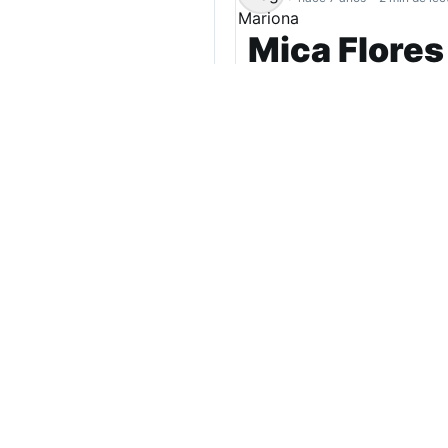
Mica Flores
DVD “Canto
El video fue grabado
del disco. El trabaj
Hank Studio, Balder
La intérprete simoqueña, 
representando a la provinc
través de sus redes social
audiovisual que acompañe 