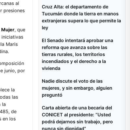
rcanas al
Cruz Alta: el departamento de
r presiones
Tucumán donde la tierra en manos
extranjeras supera lo que permite la
ley
 Mujer
, que
 iniciativas
El Senado intentará aprobar una
la Maris
reforma que avanza sobre las
ina.
tierras rurales, los territorios
incendiados y el derecho a la
composición
vivienda
e junio, por
Nadie discute el voto de las
mujeres, y sin embargo, alguien
blece la
preguntó
todas las
 la
Carta abierta de una becaria del
.485, de
CONICET al presidente: “Usted
s en los
podrá dejarnos sin trabajo, pero
nunca sin dignidad”