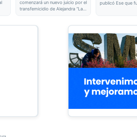
al
comenzará un nuevo juicio por el
publicó Ese que f
transfemicidio de Alejandra “La…
tura