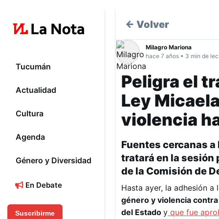
← Volver
Milagro Mariona
hace 7 años • 3 min de lec
Tucumán
Peligra el t
Actualidad
Ley Micaela
Cultura
violencia h
Agenda
Fuentes cercanas a 
tratará en la sesión
Género y Diversidad
de la Comisión de De
En Debate
Hasta ayer, la adhesión a 
género y violencia contra
del Estado
y
que fue apro
Suscribirme