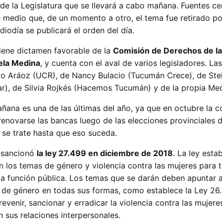
 de la Legislatura que se llevará a cabo mañana. Fuentes ce
e medio que, de un momento a otro, el tema fue retirado po
iodía se publicará el orden del día.
tiene dictamen favorable de la
Comisión de Derechos de la
ela Medina
, y cuenta con el aval de varios legisladores. Las
o Aráoz (UCR), de Nancy Bulacio (Tucumán Crece), de Stel
), de Silvia Rojkés (Hacemos Tucumán) y de la propia Med
añana es una de las últimas del año, ya que en octubre la 
enovarse las bancas luego de las elecciones provinciales d
 se trate hasta que eso suceda.
sancionó
la ley 27.499 en diciembre de 2018
. La ley esta
n los temas de género y violencia contra las mujeres para 
la función pública. Los temas que se darán deben apuntar a
a de género en todas sus formas, como establece la Ley 26
evenir, sancionar y erradicar la violencia contra las mujere
 sus relaciones interpersonales.