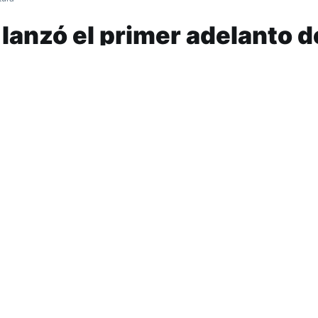
 lanzó el primer adelanto d
ra, no esperes más”
 a fines del año pasado durante la presentació
o fue producido por
Manu Sija
en
rama, Simoca.
quien ya lleva un tiempo andando en el camino de la músic
ia en los principales certámenes de la canción popular del 
es
“Canción de Cuna”
, el primer adelanto de lo que será el
a su primer disco.