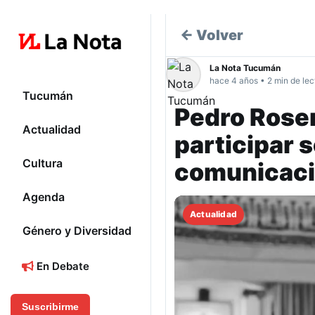
← Volver
La Nota Tucumán
hace 4 años • 2 min de lec
Tucumán
Pedro Rose
Actualidad
participar 
Cultura
comunicació
Agenda
Actualidad
Género y Diversidad
En Debate
Suscribirme