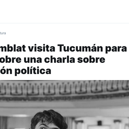
tura
mblat visita Tucumán para
sobre una charla sobre
n política