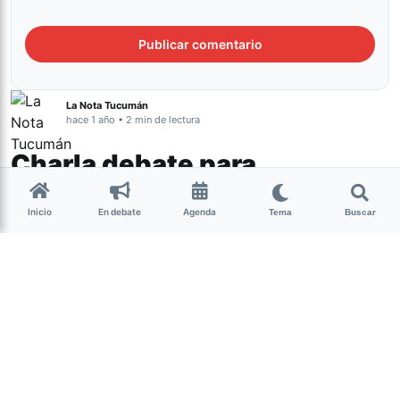
La Nota Tucumán
hace 1 año • 2 min de lectura
Charla debate para
reflexionar sobre la violencia
Inicio
En debate
Agenda
institucional en Tucumán
Tema
Buscar
Tucumán