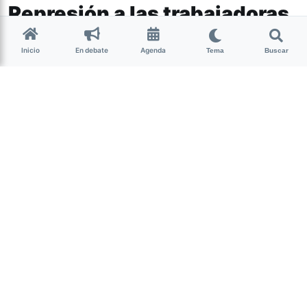
Represión a las trabajadoras
de la Salud
Inicio
En debate
Agenda
Tema
Buscar
Tucumán
Enfermeras autoconvocadas fueron
reprimidas por la policía de Tucumán
este lunes. “Salud dice basta” se podía