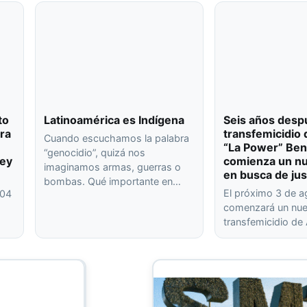
to
Latinoamérica es Indígena
Seis años desp
ra
transfemicidio 
Cuando escuchamos la palabra
“La Power” Ben
“genocidio”, quizá nos
ley
comienza un nu
imaginamos armas, guerras o
en busca de jus
bombas. Qué importante en…
El próximo 3 de 
404
comenzará un nuev
transfemicidio de