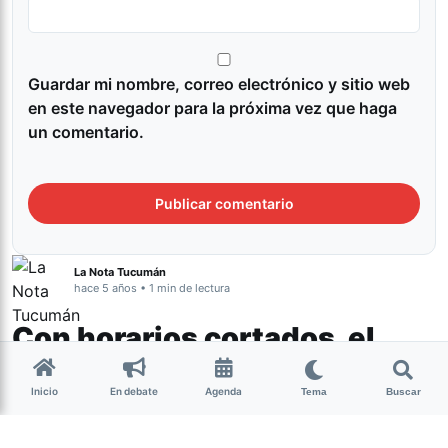
Guardar mi nombre, correo electrónico y sitio web
en este navegador para la próxima vez que haga
un comentario.
La Nota Tucumán
hace 5 años • 1 min de lectura
Con horarios cortados, el
paro de colectivos
Inicio
En debate
Agenda
Tema
Buscar
continuará hasta el sábado