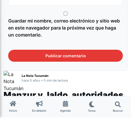
Guardar mi nombre, correo electrónico y sitio web
en este navegador para la próxima vez que haga
un comentario.
La Nota Tucumán
hace 5 años • 5 min de lectura
Manzur y Jaldo, autoridades
antiderechos: qué dicen los
Inicio
En debate
Agenda
feminismos en Tucumán
Tema
Buscar
Tucumán