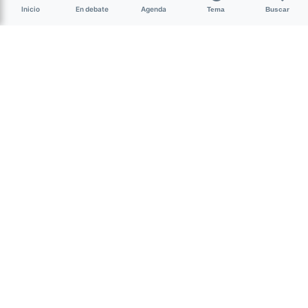
Inicio
En debate
Agenda
Tema
Buscar
¿Qué películas resultaron
ganadoras en el Festival
Tucumán Cine?
Cine