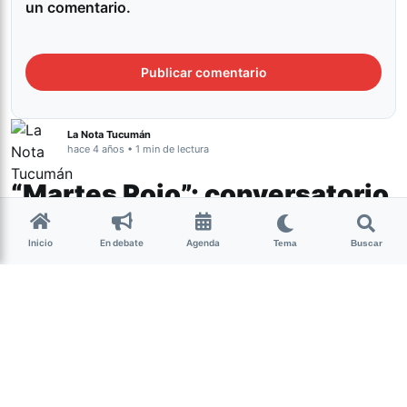
un comentario.
La Nota Tucumán
hace 4 años • 1 min de lectura
“Martes Rojo”: conversatorio
sobre la nueva ley de VIH
Inicio
En debate
Agenda
Tema
Buscar
Actualidad