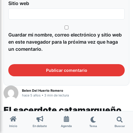
Sitio web
Guardar mi nombre, correo electrónico y sitio web
en este navegador para la próxima vez que haga
un comentario.
Belen Del Huerto Romero
hace 5 años • 3 min de lectura
El sacerdote catamarqueño
Juan de Dios Gutiérrez fue
Inicio
En debate
Agenda
condenado a 12 años de
Tema
Buscar