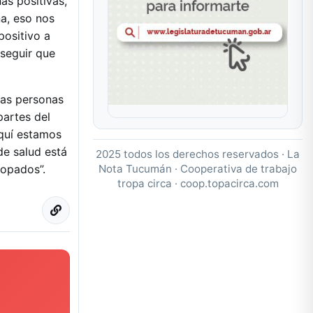
as positivas,
na, eso nos
ositivo a
seguir que
las personas
partes del
quí estamos
de salud está
2025 todos los derechos reservados · La
Nota Tucumán · Cooperativa de trabajo
sopados”.
tropa circa ·
coop.topacirca.com