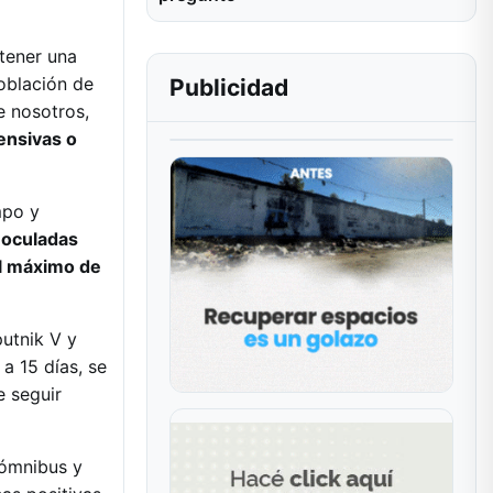
tener una
oblación de
Publicidad
e nosotros,
ensivas o
mpo y
noculadas
el máximo de
putnik V y
a 15 días, se
e seguir
 ómnibus y