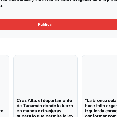
o.
Cruz Alta: el departamento
“La bronca sola
de Tucumán donde la tierra
hace falta organ
re
en manos extranjeras
izquierda conv
supera lo que permite la ley
conformar com