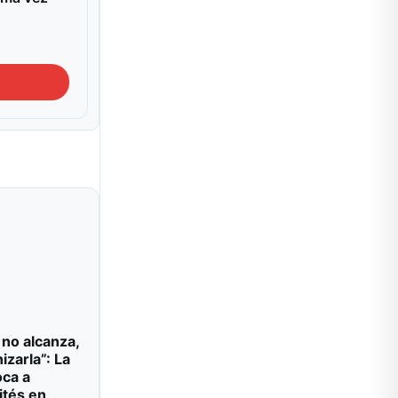
 no alcanza,
izarla”: La
oca a
ités en