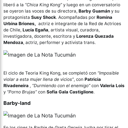
liberó a la
“Chica King Kong”
y luego en un conversatorio
se oyeron las voces de su directora,
Barby Guamán
y su
protagonista
Susy Shock
. Acompañadas por
Romina
Urbina Briones,
actriz e integrante de la Red de Actrices
de Chile,
Lucía Egaña
, artista visual, curadora,
investigadora, docente, escritora y
Lorenza Quezada
Mendoza
, actriz, performer y activista trans.
El ciclo de Teoria King Kong, se completó con
“Imposible
violar a esta mujer llena de vicios”
, con
Patricia
Rivadeneira
,
“Durmiendo con el enemigo”
con
Valeria Lois
y
“Porno Brujas”
con
Sofía Gala Castiglione
.
Barby-land
En los cines la
Barbie
de
Greta Gerwig
, lucha por tirar el