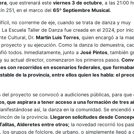
era
, que estrenará este
viernes 3 de octubre
, a las 21:00 h
tín 251, en el marco del
65º Septiembre Musical.
fícil, no correrme de eje, cuando se trata de danza y muy
La Escuela Taller de Danza fue creada en el 2024, por inici
te Cultural, Dr.
Martin Luis Torres
, quien encargó a la ma
l proyecto y su ejecución. Como la danza lo demuestra, c
afió todos. Inmediatamente, junto a
José Pintos
, también g
y su actual director, comenzaron los primeros pasos.
Conv
ines con recorridos en escenarios federales, que formaba
able de la provincia, entre ellos quien les habla: el prec
s del proyecto se convocó a audiciones públicas, para que
os, que aspirara a tener acceso a una formación de tres 
nifestándose así, la danza en la comunidad. Se encendió e
incón de la provincia.
Llegaron solicitudes desde Concep
Talitas, Alderetes entre otros;
la novedad recorrió los pasi
, los grupos de folclore, de urbano, o simplemente llegó a