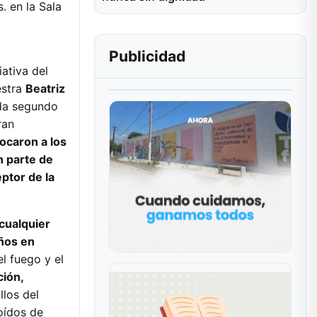
s. en la Sala
Publicidad
ativa del
estra
Beatriz
ada segundo
ran
ocaron a los
n parte de
eptor de la
cualquier
años en
l fuego y el
ción,
llos del
 oídos de