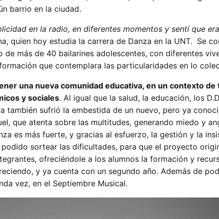
gún barrio en la ciudad.
licidad en la radio, en diferentes momentos y sentí que era
Ana, quien hoy estudia la carrera de Danza en la UNT. Se co
o de más de 40 bailarines adolescentes, con diferentes viv
formación que contemplara las particularidades en lo colec
stener una nueva comunidad educativa, en un contexto de 
micos y sociales
. Al igual que la salud, la educación, los D.D
ura también sufrió la embestida de un nuevo, pero ya conoc
el, que atenta sobre las multitudes, generando miedo y ang
za es más fuerte, y gracias al esfuerzo, la gestión y la insi
podido sortear las dificultades, para que el proyecto origi
tegrantes, ofreciéndole a los alumnos la formación y recur
reciendo, y ya cuenta con un segundo año. Además de pod
nda vez, en el Septiembre Musical.