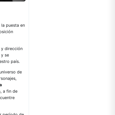
 la puesta en
osición
 y dirección
y se
uestro país.
 universo de
rsonajes,
a
, a fin de
ncuentre
r período de