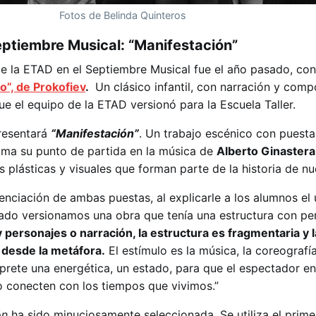
Fotos de Belinda Quinteros
eptiembre Musical: “Manifestación”
de la ETAD en el Septiembre Musical fue el año pasado, con
o”, de Prokofiev
.
Un clásico infantil, con narración y comp
ue el equipo de la ETAD versionó para la Escuela Taller.
resentará
“Manifestación”
. Un trabajo escénico con puesta
oma su punto de partida en la música de
Alberto Ginastera
 plásticas y visuales que forman parte de la historia de n
erenciación de ambas puestas, al explicarle a los alumnos el
sado versionamos una obra que tenía una estructura con pe
 personajes o narración, la estructura es fragmentaria y l
 desde la metáfora.
El estímulo es la música, la coreografía
érprete una energética, un estado, para que el espectador e
o conecten con los tiempos que vivimos.”
ón
ha sido minuciosamente seleccionada. Se utiliza el prime