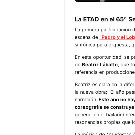
La ETAD en el 65º S
La primera participación 
escena de
“Pedro y el Lob
sinfónica para orquesta, q
En esta oportunidad, se p
de
Beatriz Lábatte
, que t
referencia en producciones
Beatriz es clara en la dif
la nueva obra: “El año pa
narración.
Este año no hay
coreografía se construye
generar en el bailarín/int
resonancias propias que l
La música de
Manifestaci