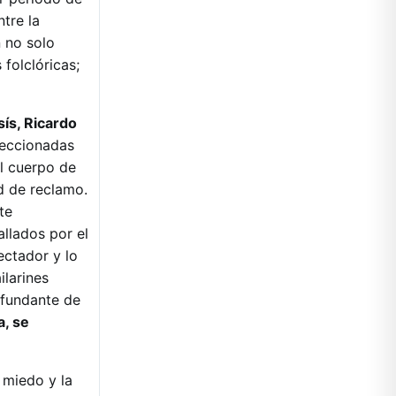
tre la
n no solo
folclóricas;
ís, Ricardo
eleccionadas
l cuerpo de
d de reclamo.
te
allados por el
ectador y lo
ilarines
 fundante de
a, se
l miedo y la