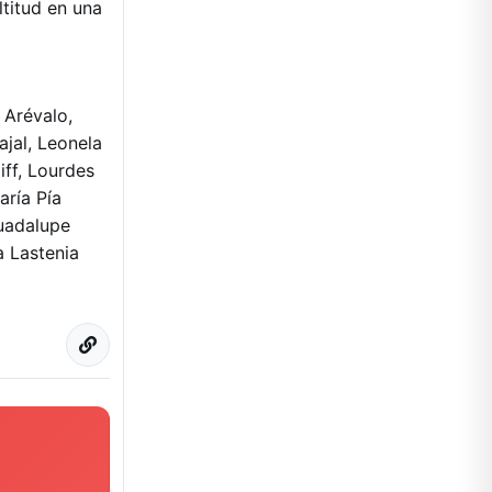
ltitud en una
 Arévalo,
ajal, Leonela
iff, Lourdes
aría Pía
Guadalupe
 Lastenia