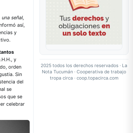
 una señal,
nformó así,
encias y
tivo.
tantos
.H.H., y
2025 todos los derechos reservados · La
ido, orden
Nota Tucumán · Cooperativa de trabajo
ustia. Sin
tropa circa ·
coop.topacirca.com
stencia del
nal se
sos que se
er celebrar