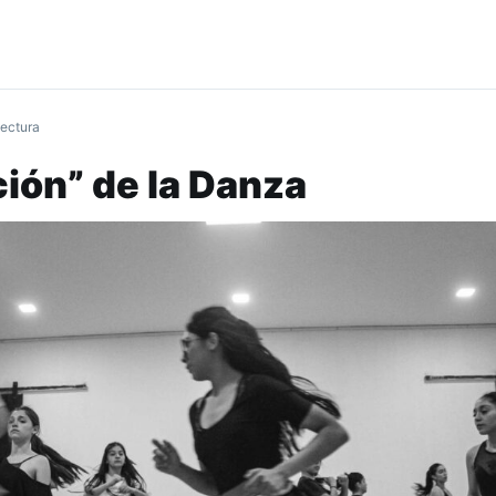
lectura
ión” de la Danza