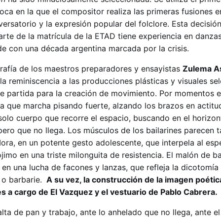
ca en la que el compositor realiza las primeras fusiones en
rsatorio y la expresión popular del folclore. Esta decisió
te de la matrícula de la ETAD tiene experiencia en danzas 
de con una década argentina marcada por la crisis.
rafía de los maestros preparadores y ensayistas
Zulema As
 la reminiscencia a las producciones plásticas y visuales s
e partida para la creación de movimiento. Por momentos e
va que marcha pisando fuerte, alzando los brazos en actitu
solo cuerpo que recorre el espacio, buscando en el horizon
ero que no llega. Los músculos de los bailarines parecen t
ora, en un potente gesto adolescente, que interpela al esp
jimo en una triste milonguita de resistencia. El malón de ba
 en una lucha de facones y lanzas, que refleja la dicotomía
n o barbarie.
A su vez, la construcción de la imagen poétic
s a cargo de El Vazquez y el vestuario de Pablo Cabrera.
alta de pan y trabajo, ante lo anhelado que no llega, ante e