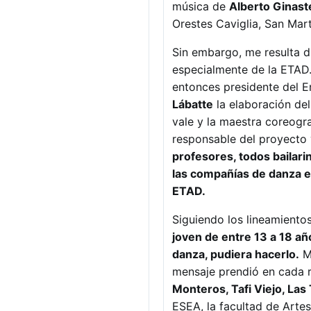
música de
Alberto Ginast
Orestes Caviglia, San Mar
Sin embargo, me resulta di
especialmente de la ETAD. 
entonces presidente del En
Lábatte
la elaboración de
vale y la maestra coreogr
responsable del proyecto 
profesores, todos bailar
las compañías de danza est
ETAD.
Siguiendo los lineamiento
joven de entre 13 a 18 añ
danza, pudiera hacerlo.
Ma
mensaje prendió en cada r
Monteros, Tafi Viejo, Las 
ESEA, la facultad de Artes