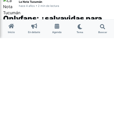
La Nota Tucumán
hace 4 años • 2 min de lectura
Onlyfans: ¿salvavidas para
trabajadores sexuales o
Inicio
En debate
Agenda
distribuidora de pornografía
Tema
Buscar
infantil?
Actualidad