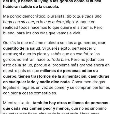
del iris, y hacen bullying a los gordos como si nunca
hubieran salido de la escuela.
Me pongo democrático, pluralista, tibio:
que cada uno
haga con su cuerpo lo que quiera
, digo. Aunque en
realidad todos hacemos lo que quiere el sistema. Pero
bueno, para los dos días que vamos a vivir.
Quizás lo que más me molesta son los argumentos,
ese
cuentito de la salud
. Si querés éxito, pertenecer y
estatus; si querés plata y sabés que en esa fotito los
gordos no entran, hacelo.
Todo bien
. Pero no jodan con
esto de la salud, porque el problema más grande ahora en
nuestro país es que
millones de personas odian su
cuerpo, tienen trastornos de la alimentación, caen duras
en cualquier lado y nadie dice nada
. Consumen drogas
legales e ilegales en vez de comer y se compran perfumes
con olor a cosas comestibles.
Mientras tanto,
también hay otros millones de personas
que cada vez comen peor y menos,
que no es sinónimo
de estar más flaco, sino todo lo contrario. Hace poco