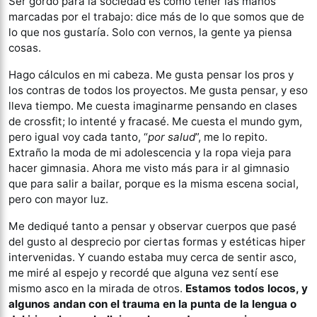
Ser gordo para la sociedad es como tener las manos
marcadas por el trabajo: dice más de lo que somos que de
lo que nos gustaría. Solo con vernos, la gente ya piensa
cosas.
Hago cálculos en mi cabeza. Me gusta pensar los pros y
los contras de todos los proyectos. Me gusta pensar, y eso
lleva tiempo. Me cuesta imaginarme pensando en clases
de crossfit; lo intenté y fracasé. Me cuesta el mundo gym,
pero igual voy cada tanto, “
por salud
”, me lo repito.
Extraño la moda de mi adolescencia y la ropa vieja para
hacer gimnasia. Ahora me visto más para ir al gimnasio
que para salir a bailar, porque es la misma escena social,
pero con mayor luz.
Me dediqué tanto a pensar y observar cuerpos que pasé
del gusto al desprecio por ciertas formas y estéticas hiper
intervenidas. Y cuando estaba muy cerca de sentir asco,
me miré al espejo y recordé que alguna vez sentí ese
mismo asco en la mirada de otros.
Estamos todos locos, y
algunos andan con el trauma en la punta de la lengua o