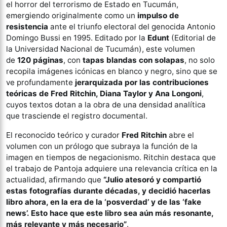
el horror del terrorismo de Estado en Tucumán,
emergiendo originalmente como un
impulso de
resistencia
ante el triunfo electoral del genocida Antonio
Domingo Bussi en 1995. Editado por la
Edunt
(Editorial de
la Universidad Nacional de Tucumán), este volumen
de
120 páginas
, con
tapas blandas con solapas
, no solo
recopila imágenes icónicas en blanco y negro, sino que se
ve profundamente
jerarquizada por las contribuciones
teóricas de Fred Ritchin, Diana Taylor y Ana Longoni
,
cuyos textos dotan a la obra de una densidad analítica
que trasciende el registro documental.
El reconocido teórico y curador
Fred Ritchin
abre el
volumen con un prólogo que subraya la función de la
imagen en tiempos de negacionismo. Ritchin destaca que
el trabajo de Pantoja adquiere una relevancia crítica en la
actualidad, afirmando que
“Julio atesoró y compartió
estas fotografías durante décadas, y decidió hacerlas
libro ahora, en la era de la ‘posverdad’ y de las ‘fake
news’. Esto hace que este libro sea aún más resonante,
más relevante y más necesario”
.