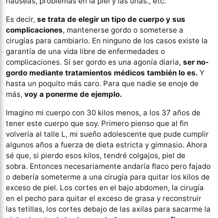
náuseas, problemas en la piel y las uñas., etc.
Es decir,
se trata de elegir un tipo de cuerpo y sus
complicaciones
, mantenerse gordo o someterse a
cirugías para cambiarlo. En ninguno de los casos existe la
garantía de una vida libre de enfermedades o
complicaciones. Si ser gordo es una agonía diaria,
ser no-
gordo mediante tratamientos médicos también lo es.
Y
hasta un poquito más caro. Para que nadie se enoje de
más,
voy a ponerme de ejemplo.
Imagino mi cuerpo con 30 kilos menos, a los 37 años de
tener este cuerpo que soy. Primero pienso que al fin
volvería al talle L, mi sueño adolescente que pude cumplir
algunos años a fuerza de dieta estricta y gimnasio. Ahora
sé que, si pierdo esos kilos, tendré colgajos, piel de
sobra. Entonces necesariamente andaría flaco pero fajado
o debería someterme a una cirugía para quitar los kilos de
exceso de piel. Los cortes en el bajo abdomen, la cirugía
en el pecho para quitar el exceso de grasa y reconstruir
las tetillas, los cortes debajo de las axilas para sacarme la