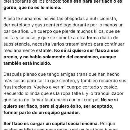
piel sobrante de los brazos:
todo eso para ser flaco o ex
gordo, que no es lo mismo.
A eso le sumamos las visitas obligadas a nutricionista,
dermatólogo y gastroenterólogo durante por lo menos un
par de años. Un cuerpo que pierde muchos kilos, que se
corta y se cose, y que se somete a otra forma diaria de
subsistencia, necesita varios tratamientos para continuar
medianamente estable. N
o sé si quiero ser flaco a ese
precio, y no hablo solamente del económico, aunque
también está incluido.
Después pienso que tengo amigas trans que han hecho
más cosas para ser lo que sienten, y también recuerdo sus
frustraciones. Vuelvo a ver mi cuerpo cortado y cosido.
Recuerdo lo linda que es la ropa talle L y lo tranquilizador
que sería no llamar la atención con mi cuerpo.
No se si
quiero ser flaco, pero si quiero éxito, ser aceptado,
formar parte de un equipo ganador.
Ser flaco es cargar un capital social encima.
Porque
cualquier idiota con poco peso y músculos tiene buena